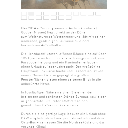
Das 2014 aufwendig sanierte Architektenhaus (
Godber Nissen) liegt direkt an der Düne
zum Weltnaturerbe Wattenmeer und lädt mit seiner
modernen, gradlinigen Bauweise zu einem
besonderen Aufenthalt ein.
Die lichtdurchfluteten, offenen Räume sind auf über
135 Quadratmeter minimalistisch eingerichtet, eine
Fussbodenheizung und ein Kaminofen erlauben
einen Urlaub zu jeder Jahreszeit. Der großzügige
Hauptraum, inklusive Küche und Essbereich ist von
einer offenen Galerie geprägt, die großen
Fensterflächen bieten einen seltenen Blick in die
unberührte Natur.
In fussläufiger Nähe erreichen Sie einen der
breitesten und schönsten Stände Europas, sowie den
urigen Ortsteil St. Peter-Dorf mit seinen
gemütlichen Cafes und Restaurants.
Durch die einzigartige Lage ist auch ein Urlaub ohne
PKW möglich: ob zu Fuss, per Fahrrad oder mit dem
Orts-Bus – geniessen Sie die Nordseeküste und das
gesunde Klima!